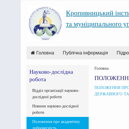
Кропивницький інст
та муніципального у
Головна
Публічна інформація
Підро
Головна
Науково-дослідна
ПОЛОЖЕННЯ
робота
ПОЛОЖЕННЯ ПРО
Відділ організації науково-
ДЕРЖАВНОГО ТА
дослідної роботи
Новини науково-дослідної
роботи
Положення про академічну
доброчесність