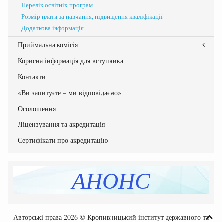
Перелік освітніх програм
Розмір плати за навчання, підвищення кваліфікації
Додаткова інформація
Приймальна комісія
Корисна інформація для вступника
Склад Приймальної комісії
Графік роботи приймальної комісії
Контакти
Документи Приймальної комісії
«Ви запитуєте – ми відповідаємо»
Оголошення
Ліцензування та акредитація
Сертифікати про акредитацію
АНОНС
Авторські права 2026 © Кропивницький інститут державного та