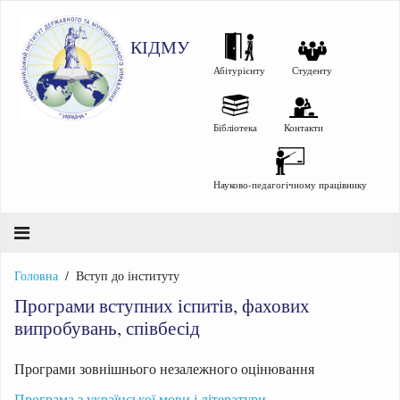
КІДМУ
Абітурієнту
Студенту
Бібліотека
Контакти
Науково-педагогічному працівнику
Головна
Вступ до інституту
Програми вступних іспитів, фахових
випробувань, співбесід
Програми зовнішнього незалежного оцінювання
Програма з української мови і літератури