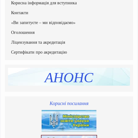
Корисна інформація для вступника
Склад Приймальної комісії
Графік роботи приймальної комісії
Контакти
Документи Приймальної комісії
«Ви запитуєте – ми відповідаємо»
Оголошення
Ліцензування та акредитація
Сертифікати про акредитацію
АНОНС
Корисні посилання