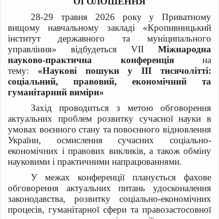
ОГОЛОШЕННЯ
28-29 травня 2026 року у Приватному
вищому навчальному закладі «Кропивницький
інститут державного та муніципального
управління» відбудеться V
II
Міжнародна
науково-практична конференція
на
тему:
«Наукові пошуки у III тисячолітті:
соціальний, правовий, економічний та
гуманітарний виміри»
Захід проводиться з метою обговорення
актуальних проблем розвитку сучасної науки в
умовах воєнного стану та повоєнного відновлення
України, осмислення сучасних соціально-
економічних і правових викликів, а також обміну
науковими і практичними напрацюваннями.
У межах конференції планується фахове
обговорення актуальних питань удосконалення
законодавства, розвитку соціально-економічних
процесів, гуманітарної сфери та правозастосовної