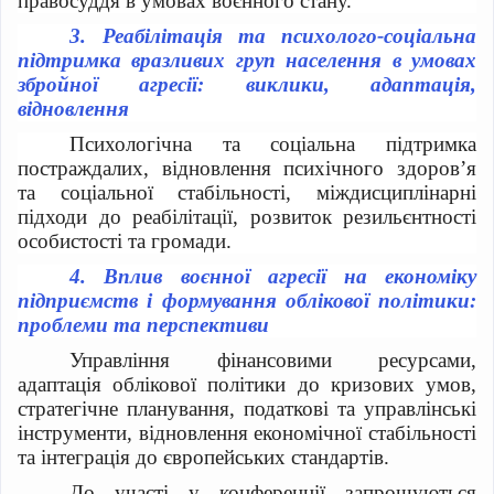
правосуддя в умовах воєнного стану.
3.
Реабілітація та психолого-соціальна
підтримка вразливих груп населення в умовах
збройної агресії: виклики, адаптація,
відновлення
Психологічна та соціальна підтримка
постраждалих, відновлення психічного здоров’я
та соціальної стабільності, міждисциплінарні
підходи до реабілітації, розвиток резильєнтності
особистості та громади.
4.
Вплив воєнної агресії на економіку
підприємств і формування облікової політики:
проблеми та перспективи
Управління фінансовими ресурсами,
адаптація облікової політики до кризових умов,
стратегічне планування, податкові та управлінські
інструменти, відновлення економічної стабільності
та інтеграція до європейських стандартів.
До участі у конференції запрошуються