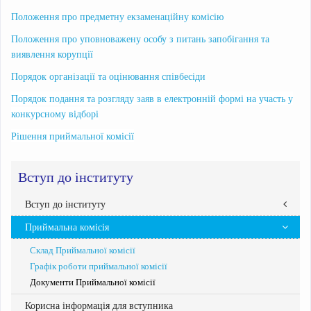
Положення про предметну екзаменаційну комісію
Положення про уповноважену особу з питань запобігання та
виявлення корупції
Порядок організації та оцінювання співбесіди
Порядок подання та розгляду заяв в електронній формі на участь у
конкурсному відборі
Рішення приймальної комісії
Вступ до інституту
Вступ до інституту
Приймальна комісія
Правила прийому
Абітурієнтам інституту
Склад Приймальної комісії
Бакалавр
Графік роботи приймальної комісії
Національний мультипредметний тест
Документи Приймальної комісії
Рейтингові списки вступників
Корисна інформація для вступника
Списки зарахованих