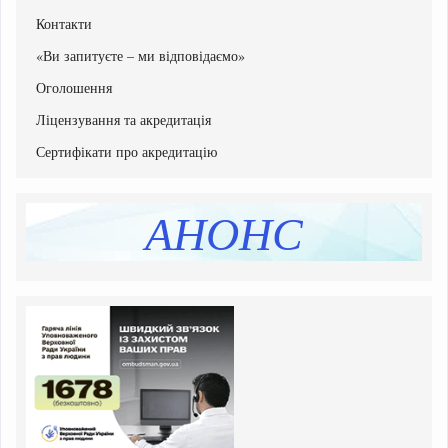
Списки рекомендованих вступників
Контакти
Програми вступних випробувань
«Ви запитуєте – ми відповідаємо»
Етапи вступної кампанії
Оголошення
Інструкція системи подання заяв в електронній формі
Перелік освітніх програм
Ліцензування та акредитація
Розмір плати за навчання, підвищення кваліфікації
Сертифікати про акредитацію
Додаткова інформація
АНОНС