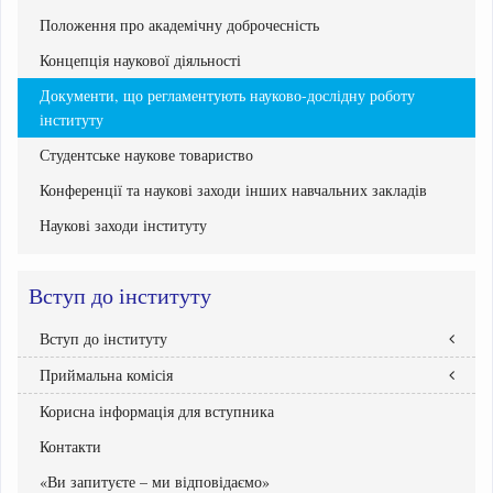
Положення про академічну доброчесність
Концепція наукової діяльності
Документи, що регламентують науково-дослідну роботу
інституту
Студентське наукове товариство
Конференції та наукові заходи інших навчальних закладів
Наукові заходи інституту
Вступ до інституту
Вступ до інституту
Приймальна комісія
Правила прийому
Абітурієнтам інституту
Корисна інформація для вступника
Склад Приймальної комісії
Бакалавр
Графік роботи приймальної комісії
Контакти
Національний мультипредметний тест
Документи Приймальної комісії
Рейтингові списки вступників
«Ви запитуєте – ми відповідаємо»