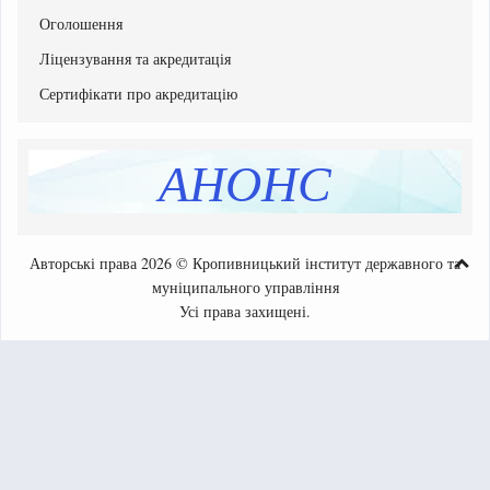
Списки зарахованих
Оголошення
Списки рекомендованих вступників
Ліцензування та акредитація
Програми вступних випробувань
Етапи вступної кампанії
Сертифікати про акредитацію
Інструкція системи подання заяв в електронній формі
Перелік освітніх програм
АНОНС
Розмір плати за навчання, підвищення кваліфікації
Додаткова інформація
Авторські права 2026 © Кропивницький інститут державного та
муніципального управління
Усі права захищені.