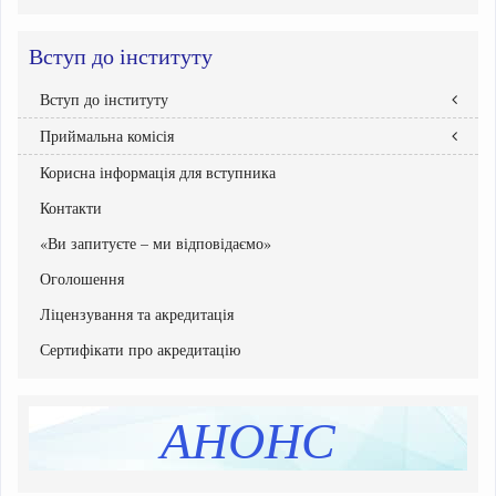
Вступ до інституту
Вступ до інституту
Приймальна комісія
Правила прийому
Абітурієнтам інституту
Корисна інформація для вступника
Склад Приймальної комісії
Бакалавр
Графік роботи приймальної комісії
Контакти
Національний мультипредметний тест
Документи Приймальної комісії
Рейтингові списки вступників
«Ви запитуєте – ми відповідаємо»
Списки зарахованих
Оголошення
Списки рекомендованих вступників
Ліцензування та акредитація
Програми вступних випробувань
Етапи вступної кампанії
Сертифікати про акредитацію
Інструкція системи подання заяв в електронній формі
Перелік освітніх програм
АНОНС
Розмір плати за навчання, підвищення кваліфікації
Додаткова інформація