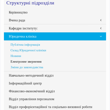
Структурні підрозділи
Керівництво
Вчена рада
Кафедри інституту:
Рішення вченої ради
Юридична клініка
публічного та приватного права
загальної підготовки та соціальної роботи
Публічна інформація
обліку та оподаткування
Cклад Юридичної клініки
публічного управління та адміністрування
Новини
Електронне звернення
Зміни до законодавства
Навчально-методичний відділ
Інформаційний центр
Фінансово-економічний відділ
Відділ управління персоналом
Відділ профорієнтаційної та соціально-виховної роботи