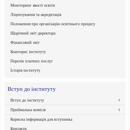
Моніторинг якості освіти
Ліцензування та акредитація
Положення про організацію освітнього процесу
Щорічний звіт директора
Фінансовий звіт
Кошторис інституту
Перелік платних послуг
Історія інституту
Вступ до інституту
Вступ до інституту
Приймальна комісія
Правила прийому
Абітурієнтам інституту
Корисна інформація для вступника
Склад Приймальної комісії
Бакалавр
Графік роботи приймальної комісії
Контакти