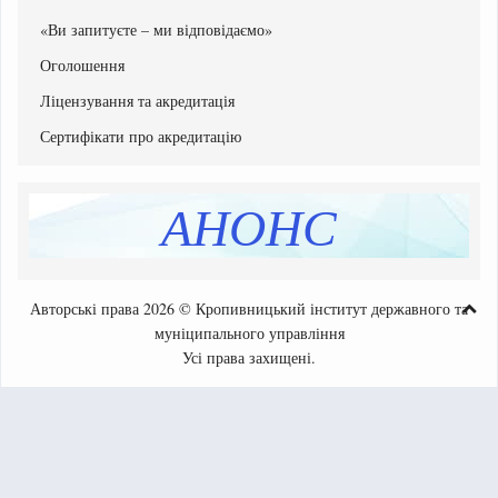
Національний мультипредметний тест
Документи Приймальної комісії
Рейтингові списки вступників
«Ви запитуєте – ми відповідаємо»
Списки зарахованих
Оголошення
Списки рекомендованих вступників
Ліцензування та акредитація
Програми вступних випробувань
Етапи вступної кампанії
Сертифікати про акредитацію
Інструкція системи подання заяв в електронній формі
Перелік освітніх програм
АНОНС
Розмір плати за навчання, підвищення кваліфікації
Додаткова інформація
Авторські права 2026 © Кропивницький інститут державного та
муніципального управління
Усі права захищені.