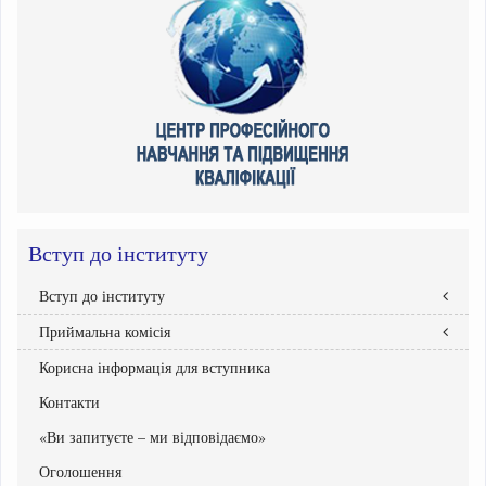
Вступ до інституту
Вступ до інституту
Приймальна комісія
Правила прийому
Абітурієнтам інституту
Корисна інформація для вступника
Склад Приймальної комісії
Бакалавр
Графік роботи приймальної комісії
Контакти
Національний мультипредметний тест
Документи Приймальної комісії
Рейтингові списки вступників
«Ви запитуєте – ми відповідаємо»
Списки зарахованих
Оголошення
Списки рекомендованих вступників