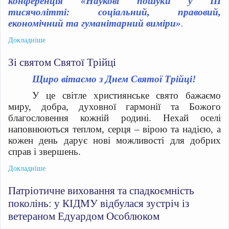
конференція «Наукові пошуки у ІІІ
тисячолітті: соціальний, правовий,
економічний та гуманітарний виміри»
.
Докладніше
Зі святом Святої Трійці
Щиро вітаємо з Днем Святої Трійці!
У це світле християнське свято бажаємо
миру, добра, духовної гармонії та Божого
благословення кожній родині. Нехай оселі
наповнюються теплом, серця – вірою та надією, а
кожен день дарує нові можливості для добрих
справ і звершень.
Докладніше
Патріотичне виховання та спадкоємність
поколінь: у КІДМУ відбулася зустріч із
ветераном Едуардом Особлюком