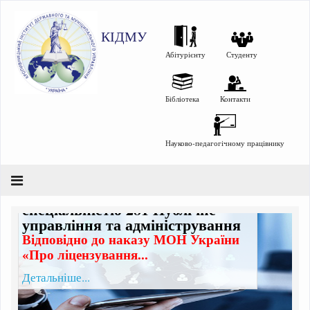
КІДМУ
Абітурієнту
Студенту
Бібліотека
Контакти
Науково-педагогічному працівнику
Підвищення кваліфікації за
спеціальністю 281 Публічне
управління та адміністрування
Відповідно до наказу МОН України
«Про ліцензування...
Детальніше...