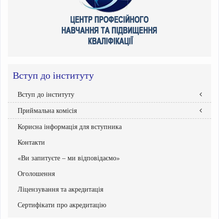
Вступ до інституту
Вступ до інституту
Приймальна комісія
Правила прийому
Абітурієнтам інституту
Корисна інформація для вступника
Склад Приймальної комісії
Бакалавр
Графік роботи приймальної комісії
Контакти
Національний мультипредметний тест
Документи Приймальної комісії
Рейтингові списки вступників
«Ви запитуєте – ми відповідаємо»
Списки зарахованих
Оголошення
Списки рекомендованих вступників
Ліцензування та акредитація
Програми вступних випробувань
Етапи вступної кампанії
Сертифікати про акредитацію
Інструкція системи подання заяв в електронній формі