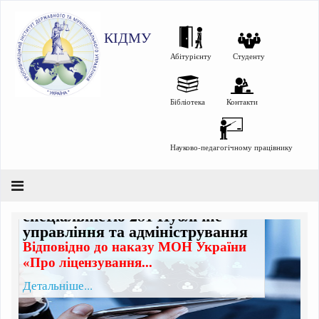
КІДМУ
Абітурієнту
Студенту
Бібліотека
Контакти
Науково-педагогічному працівнику
Підвищення кваліфікації за
спеціальністю 281 Публічне
управління та адміністрування
Відповідно до наказу МОН України
«Про ліцензування...
Детальніше...