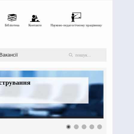
Бібліотека
Контакти
Науково-педагогічному працівнику
Вакансії
істрування