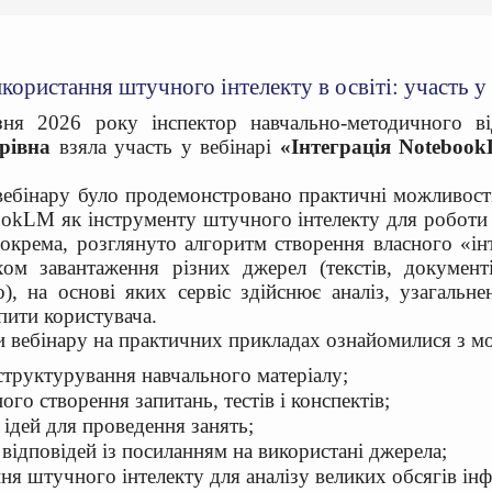
користання штучного інтелекту в освіті: участь у 
зня 2026 року інспектор навчально-методичного в
трівна
взяла участь у вебінарі
«Інтеграція Notebook
вебінару було продемонстровано практичні можливост
ookLM як інструменту штучного інтелекту для роботи
Зокрема, розглянуто алгоритм створення власного «ін
ом завантаження різних джерел (текстів, документі
о), на основі яких сервіс здійснює аналіз, узагальне
апити користувача.
 вебінару на практичних прикладах ознайомилися з м
труктурування навчального матеріалу;
ого створення запитань, тестів і конспектів;
 ідей для проведення занять;
відповідей із посиланням на використані джерела;
ня штучного інтелекту для аналізу великих обсягів інф