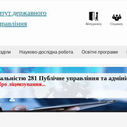
итут державного
правління
Абітурієнту
Студенту
зділи
Науково-дослідна робота
Освітні програми
іальністю 281 Публічне управління та адмін
ро ліцензування...