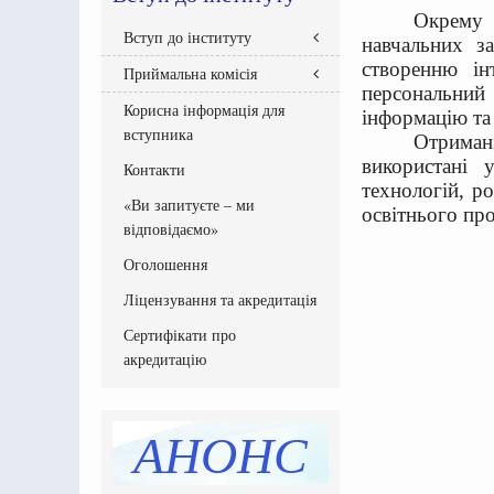
Окрему 
Вступ до інституту
навчальних з
створенню ін
Приймальна комісія
Правила прийому
персональни
Абітурієнтам інституту
Корисна інформація для
Склад Приймальної комісії
інформацію та
Бакалавр
вступника
Графік роботи приймальної
Отриман
Національний мультипредметний
комісії
використані 
Контакти
тест
Документи Приймальної комісії
технологій, р
Рейтингові списки вступників
«Ви запитуєте – ми
освітнього про
Списки зарахованих
відповідаємо»
Списки рекомендованих
вступників
Оголошення
Програми вступних випробувань
Ліцензування та акредитація
Етапи вступної кампанії
Сертифікати про
Інструкція системи подання заяв
в електронній формі
акредитацію
Перелік освітніх програм
Розмір плати за навчання,
підвищення кваліфікації
АНОНС
Додаткова інформація