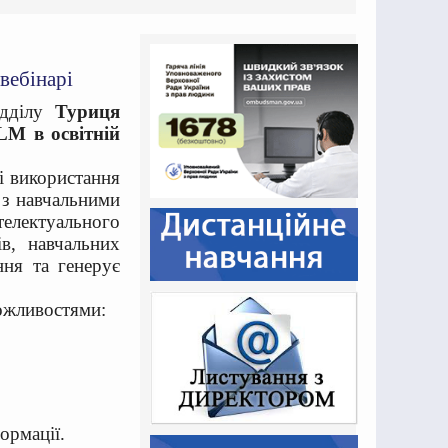
вебінарі
ідділу
Туриця
LM в освітній
і використання
 з навчальними
телектуального
в, навчальних
ння та генерує
ожливостями:
ормації.