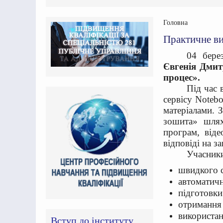
Головна
Практичне ви
04 бере
Євгенія Дми
процес».
Під час 
сервісу Noteb
матеріалами. 
зошита» шлях
програм, віде
відповіді на з
Учасники
швидкого с
автоматичн
підготовки
отримання 
використан
Вступ до інституту