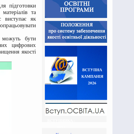
ля підготовки
матеріалів та
с виступає як
працьовувати
и можуть бути
сних цифрових
вищення якості
ВСТУПНА
КАМПАНІЯ
2026
ВСТУПНИКА -
2023