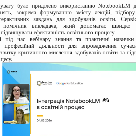
увагу було приділено використанню NotebookLM д
анять, зокрема формуванню змісту лекцій, підбору 
терактивних завдань для здобувачів освіти. Серві
й помічник викладача, який допомагає швидко о
 підвищувати ефективність освітнього процесу.
і під час вебінару знання та практичні навичк
у професійній діяльності для впровадження суча
озвитку критичного мислення здобувачів освіти та під
цесу.