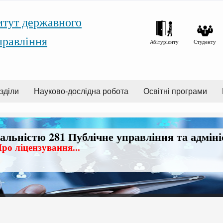
итут державного
правління
Абітурієнту
Студенту
зділи
Науково-дослідна робота
Освітні програми
іальністю 281 Публічне управління та адмін
ро ліцензування...