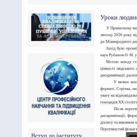
Уроки людяно
У Приватному ви
лютоuj 2026 року ві
до Міжнародного дня
Захід було організо
наук Рубаном О. М. у
Метою заходу стало
цінності людського 
дискримінації, расиз
У межах заходу бул
форматі. Стрічка, за
увагу на відповідаль
геноцидів ХХ столітт
Після перегляду в
дискримінації, форм
діалогу та викликав з
Переглянутий фільм 
Вступ до інституту