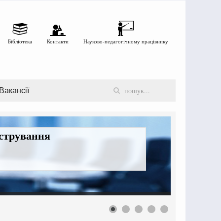
Бібліотека
Контакти
Науково-педагогічному працівнику
Вакансії
істрування