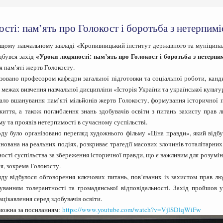
сті: пам’ять про Голокост і боротьба з нетерпим
щому навчальному закладі «Кропивницький інститут державного та муніципа
«Уроки людяності: пам’ять про Голокост і боротьба з нетерпи
дбувся захід
 пам’яті жертв Голокосту.
вано професором кафедри загальної підготовки та соціальної роботи, кан
 межах вивчення навчальної дисципліни «Історія України та української культу
 вшанування пам’яті мільйонів жертв Голокосту, формування історичної па
життя, а також поглиблення знань здобувачів освіти з питань захисту прав
му та проявів нетерпимості в сучасному суспільстві.
о організовано перегляд художнього фільму «Ціна правди», який відбу
снована на реальних подіях, розкриває трагедії масових злочинів тоталітарни
ності суспільства за збереження історичної правди, що є важливим для розумін
я, зокрема Голокосту.
ідбулося обговорення ключових питань, пов’язаних із захистом прав лю
уванням толерантності та громадянської відповідальності. Захід пройшов 
ацікавлення серед здобувачів освіти.
можна за посиланням:
https://www.youtube.com/watch?v=VjlSDlqWiFw