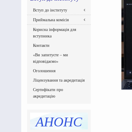
Вступ до інституту
Приймальна комісія
Правила прийому
Абітурієнтам інституту
Корисна інформація для
Склад Приймальної комісії
Бакалавр
вступника
Графік роботи приймальної
Національний мультипредметний
комісії
Контакти
тест
Документи Приймальної комісії
Рейтингові списки вступників
«Ви запитуєте – ми
Списки зарахованих
відповідаємо»
Списки рекомендованих
вступників
Оголошення
Програми вступних випробувань
Ліцензування та акредитація
Етапи вступної кампанії
Сертифікати про
Інструкція системи подання заяв
в електронній формі
акредитацію
Перелік освітніх програм
Розмір плати за навчання,
підвищення кваліфікації
АНОНС
Додаткова інформація