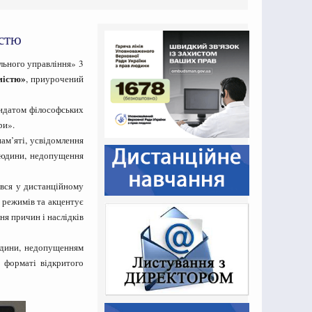
істю
льного управління» 3
містю»
, приурочений
дидатом філософських
ри».
м’яті, усвідомлення
 людини, недопущення
вся у дистанційному
х режимів та акцентує
ня причин і наслідків
дини, недопущенням
у форматі відкритого