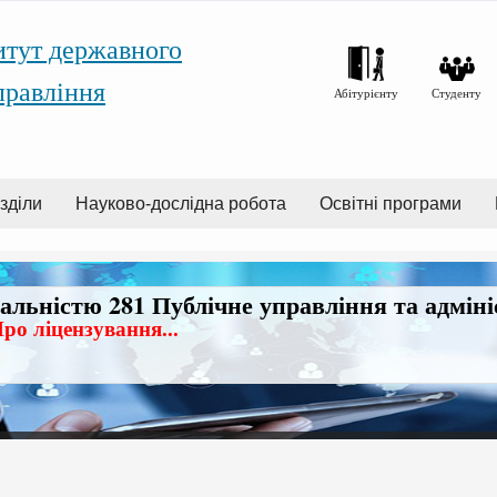
итут державного
правління
Абітурієнту
Студенту
зділи
Науково-дослідна робота
Освітні програми
іальністю 281 Публічне управління та адмін
ро ліцензування...