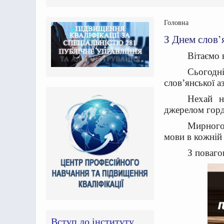
Головна
З Днем слов’
Вітаємо 
Сьогодн
слов’янської а
Нехай н
джерелом горд
Мирного 
мови в кожній
З поваго
Вступ до інституту