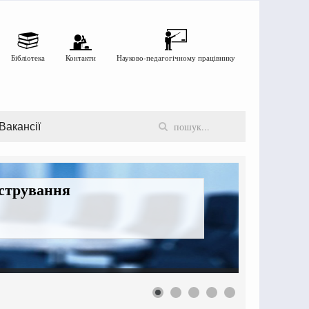
Бібліотека
Контакти
Науково-педагогічному працівнику
Вакансії
істрування