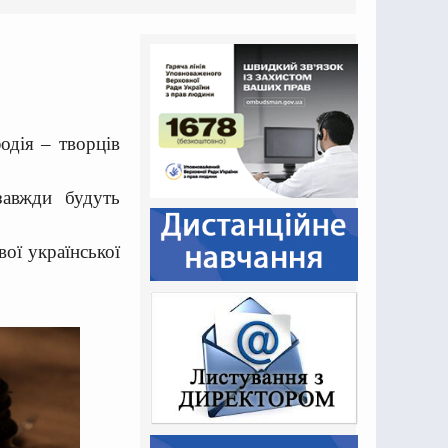
одія – творців
завжди будуть
вої української