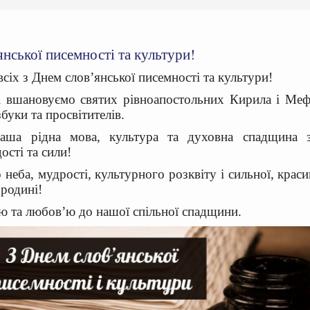
янської писемності та культури!
всіх з Днем слов’янської писемності та культури!
і вшановуємо святих рівноапостольних Кирила і Меф
збуки та просвітителів.
аша рідна мова, культура та духовна спадщина 
ості та сили!
неба, мудрості, культурного розквіту і сильної, краси
 родині!
ю та любов’ю до нашої спільної спадщини.