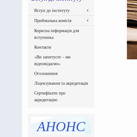
Вступ до інституту
Приймальна комісія
Правила прийому
Абітурієнтам інституту
Корисна інформація для
Склад Приймальної комісії
Бакалавр
вступника
Графік роботи приймальної
Національний мультипредметний
комісії
Контакти
тест
Документи Приймальної комісії
Рейтингові списки вступників
«Ви запитуєте – ми
Списки зарахованих
відповідаємо»
Списки рекомендованих
вступників
Оголошення
Програми вступних випробувань
Ліцензування та акредитація
Етапи вступної кампанії
Сертифікати про
Інструкція системи подання заяв
в електронній формі
акредитацію
Перелік освітніх програм
Розмір плати за навчання,
підвищення кваліфікації
АНОНС
Додаткова інформація