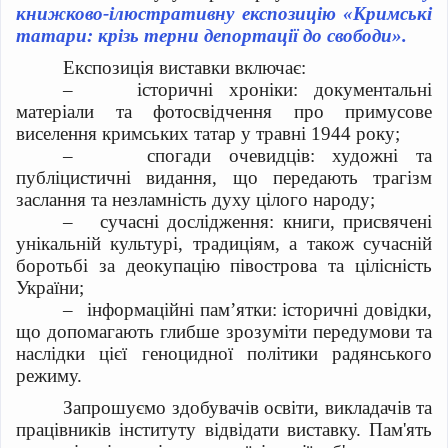
книжково-ілюстративну експозицію «Кримські
татари: крізь терни депортації до свободи».
Експозиція виставки включає:
–
історичні хроніки: документальні
матеріали та фотосвідчення про примусове
виселення кримських татар у травні 1944 року
;
–
спогади очевидців: художні та
публіцистичні видання, що передають трагізм
заслання та незламність духу цілого народу
;
–
сучасні дослідження: книги, присвячені
унікальній культурі, традиціям, а також сучасній
боротьбі за деокупацію півострова та цілісність
України;
–
інформаційні пам’ятки: історичні довідки,
що допомагають глибше зрозуміти передумови та
наслідки цієї геноцидної політики радянського
режиму.
Запрошуємо здобувачів освіти, викладачів та
працівників інституту відвідати виставку. Пам'ять