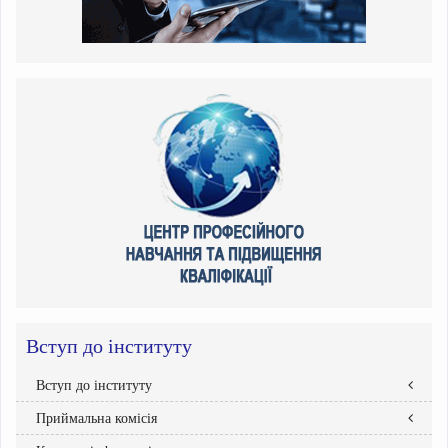
Вступ до інституту
Вступ до інституту
Приймальна комісія
Правила прийому
Абітурієнтам інституту