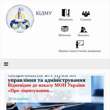
КІДМУ
Абітурієнту
Студенту
Бібліотека
Контакти
Науково-педагогічному працівнику
Підвищення кваліфікації за
спеціальністю 281 Публічне
управління та адміністрування
Відповідно до наказу МОН України
«Про ліцензування...
Детальніше...