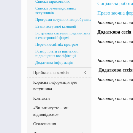
Списки зарахованих
Соціальна робота
Списки рекомендованих
вступників
Право заочна фо
Програми вступних випробувань
Бакалавр на осно
Етапи вступної кампанії
Додаткова сесія
Інструкція системи подання заяв
в електронній формі
Бакалавр на осно
Перелік освітніх програм
Розмір плати за навчання,
підвищення кваліфікації
Бакалавр на осно
Додаткова інформація
Додаткова сесія
Приймальна комісія
Бакалавр на осно
Корисна інформація для
Склад Приймальної комісії
вступника
Графік роботи приймальної
комісії
Контакти
Бакалавр на осно
Документи Приймальної комісії
«Ви запитуєте – ми
відповідаємо»
Оголошення