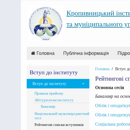
Кропивницький інст
та муніципального у
Головна
Публічна інформація
Підро
Головна
Вступ д
Вступ до інституту
Рейтингові с
Вступ до інституту
Основна сесія
Правила прийому
Бакалавр на осно
Абітурієнтам інституту
Облік і оподатку
Бакалавр
Національний мультипредметний
Облік і оподатку
тест
Соціальна робота
Рейтингові списки вступників