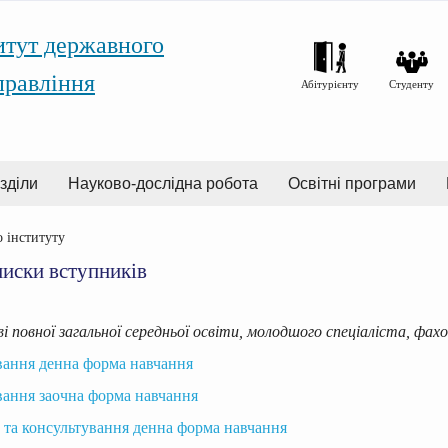
итут державного
правління
Абітурієнту
Студенту
зділи
Науково-дослідна робота
Освітні програми
о інституту
писки вступників
ві повної загальної середньої освіти, молодшого спеціаліста, фа
вання денна форма навчання
вання заочна форма навчання
 та консультування денна форма навчання