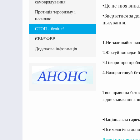
самоврядування
•Це не твоя вина
Протидія тероризму і
•Звертатися за д
насиллю
цькування.
СТОП - булінг!
ЄВІ/ЄФВВ
1.Не залишайся нао
Додаткова інформація
2.Фіксуй випадки бу
3.Говори про пробл
АНОНС
4.Використовуй без
Твоє право на безп
гідне ставлення в ш
•Національна гаряча
•Психологічна допо
Деякі питання реа