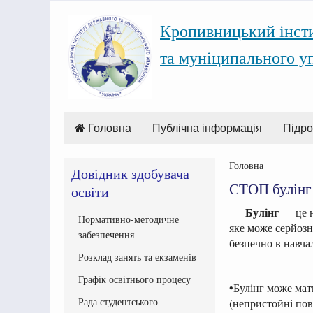
Кропивницький інст
та муніципального у
Головна
Публічна інформація
Підро
Головна
Довідник здобувача
СТОП булінг
освіти
Булінг
— це н
Нормативно-методичне
яке може серйозн
забезпечення
безпечно в навча
Розклад занять та екзаменів
Графік освітнього процесу
•Булінг може мат
Рада студентського
(непристойні пов