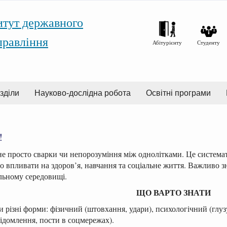
итут державного
правління
Абітурієнту
Студенту
зділи
Науково-дослідна робота
Освітні програми
!
е просто сварки чи непорозуміння між однолітками. Це системат
о впливати на здоров’я, навчання та соціальне життя. Важливо з
льному середовищі.
ЩО ВАРТО ЗНАТИ
и різні форми: фізичний (штовхання, удари), психологічний (глуз
ідомлення, пости в соцмережах).