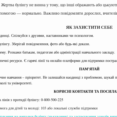
. Жертва булінгу не винна у тому, що інші ображають або цькуют
опомогою — нормально. Важливо повідомляти дорослих, вчителів
ЯК ЗАХИСТИТИ СЕБЕ
динці. Спілкуйся з друзями, наставниками чи психологом.
лінгу. Зберігай повідомлення, фото або будь-які докази.
ему. Розкажи батькам, педагогам або адміністрації навчального закладу.
печні ресурси. Є гарячі лінії та онлайн-платформи для підтримки постра
ПАМ’ЯТАЙ
ечне навчання – пріоритет. Не залишайся наодинці з проблемою, шукай п
колі та університеті.
КОРИСНІ КОНТАКТИ ТА ПОСИЛ
 лінія з протидії булінгу: 0-800-500-225
мога для дітей та молоді: 103 або локальні служби підтримки
гування на випадки булінгу (цькування) та застосування заходів вих