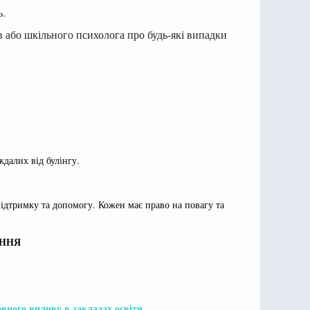
ь.
 або шкільного психолога про будь-які випадки
ждалих від булінгу.
ідтримку та допомогу. Кожен має право на повагу та
АННЯ
овного впливу в закладах освіти